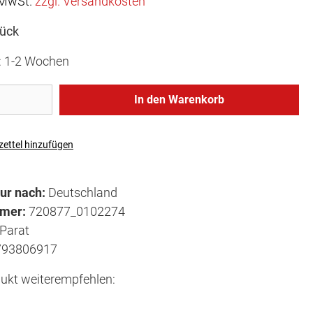
. MwSt.
zzgl. Versandkosten
tück
t: 1-2 Wochen
In den Warenkorb
ettel hinzufügen
ur nach:
Deutschland
mmer:
720877_0102274
Parat
793806917
ukt weiterempfehlen: