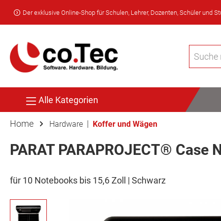
Der exklusive Online-Shop für Schulen, Lehrer, Dozenten, Schüler und S
Alle Kategorien
Home
|
Hardware
Koffer und Wägen
PARAT PARAPROJECT® Case 
für 10 Notebooks bis 15,6 Zoll | Schwarz