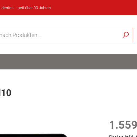
tudenten – seit über 30 Jahren
N10
1.559