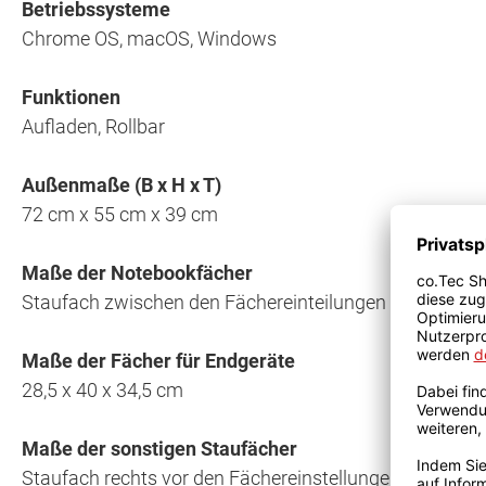
Betriebssysteme
Chrome OS, macOS, Windows
Funktionen
Aufladen, Rollbar
Außenmaße (B x H x T)
72 cm x 55 cm x 39 cm
Maße der Notebookfächer
Staufach zwischen den Fächereinteilungen für Noteboo
Maße der Fächer für Endgeräte
28,5 x 40 x 34,5 cm
Maße der sonstigen Staufächer
Staufach rechts vor den Fächereinstellungen (17 x 80 