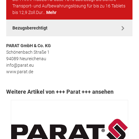
Transport- und Aufbewahrungslösung für bis zu 16 Tablets
bis 12,9 Zoll.Dur…
Mehr
Bezugsberechtigt
PARAT GmbH & Co. KG
Schönenbach Straße 1
94089 Neureichenau
info@parat.eu
www.parat.de
Weitere Artikel von +++ Parat +++ ansehen