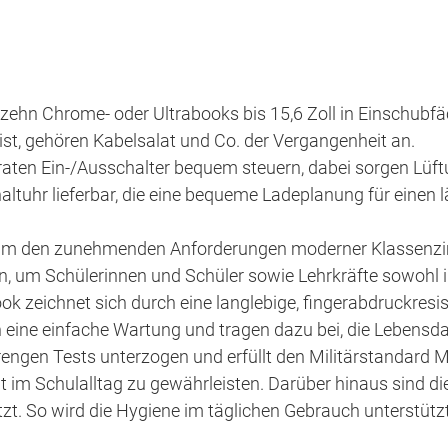
 zehn Chrome- oder Ultrabooks bis 15,6 Zoll in Einschub
n ist, gehören Kabelsalat und Co. der Vergangenheit an.
raten Ein-/Ausschalter bequem steuern, dabei sorgen Lüf
altuhr lieferbar, die eine bequeme Ladeplanung für einen 
 um den zunehmenden Anforderungen moderner Klassenzim
en, um Schülerinnen und Schüler sowie Lehrkräfte sowohl
 zeichnet sich durch eine langlebige, fingerabdruckresis
eine einfache Wartung und tragen dazu bei, die Lebensd
rengen Tests unterzogen und erfüllt den Militärstandard
 im Schulalltag zu gewährleisten. Darüber hinaus sind d
tzt. So wird die Hygiene im täglichen Gebrauch unterst