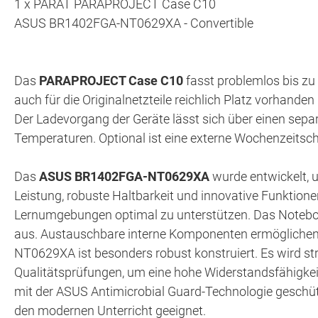
1 x PARAT PARAPROJECT Case C10
ASUS BR1402FGA-NT0629XA - Convertible
Das
PARAPROJECT Case C10
fasst problemlos bis zu
auch für die Originalnetzteile reichlich Platz vorhande
Der Ladevorgang der Geräte lässt sich über einen sepa
Temperaturen. Optional ist eine externe Wochenzeitsch
Das
ASUS BR1402FGA-NT0629XA
wurde entwickelt,
Leistung, robuste Haltbarkeit und innovative Funktion
Lernumgebungen optimal zu unterstützen. Das Notebook
aus. Austauschbare interne Komponenten ermöglichen 
NT0629XA ist besonders robust konstruiert. Es wird st
Qualitätsprüfungen, um eine hohe Widerstandsfähigkeit
mit der ASUS Antimicrobial Guard-Technologie geschü
den modernen Unterricht geeignet.