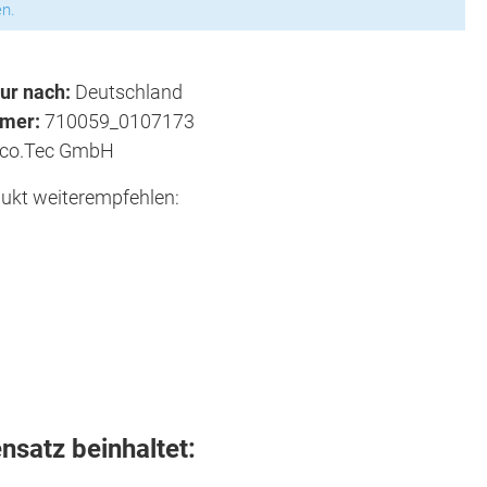
n.
ur nach:
Deutschland
mmer:
710059_0107173
co.Tec GmbH
ukt weiterempfehlen:
satz beinhaltet: