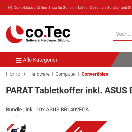
Der exklusive Online-Shop für Schulen, Lehrer, Dozenten, Schüler und S
Alle Kategorien
Home
|
|
Hardware
Computer
Convertibles
PARAT Tabletkoffer inkl. ASUS
Bundle | inkl. 10x ASUS BR1402FGA