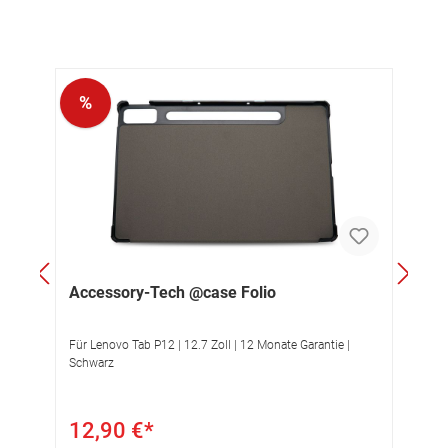
%
MasterEye Bundle
tie |
Kauf | 16 Mastersolution SUITE XL Lizenzen + co.Tec
Onboarding-Service | Für Win | Schultyp B
739,90 €*