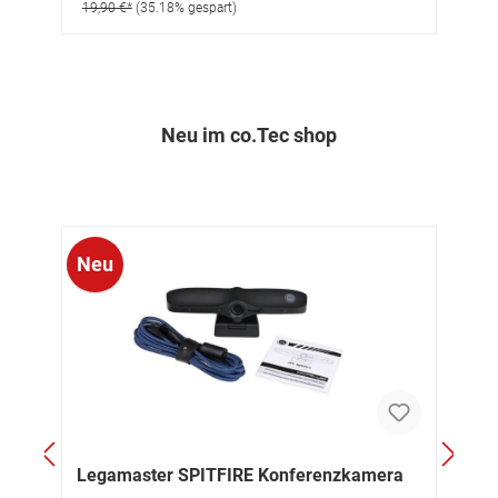
1.099,90 €*
(32.73% gespart)
Neu im co.Tec shop
Neu
N
Legamaster SPITFIRE Konferenzkamera
L