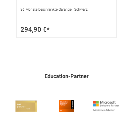
36 Monate beschränkte Garantie | Schwarz
In
Ga
294,90 €*
1
Education-Partner