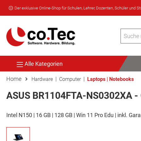
Der exklusive Online-Shop für Schulen, Lehrer, Dozenten, Schüler und S
Alle Kategorien
Home
|
|
Hardware
Computer
Laptops | Notebooks
ASUS BR1104FTA-NS0302XA - C
Intel N150 | 16 GB | 128 GB | Win 11 Pro Edu | inkl. Ga