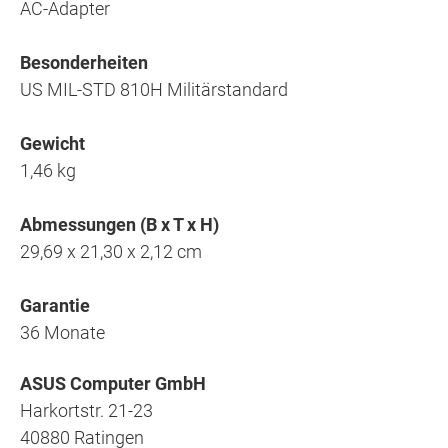
AC-Adapter
Besonderheiten
US MIL-STD 810H Militärstandard
Gewicht
1,46 kg
Abmessungen (B x T x H)
29,69 x 21,30 x 2,12 cm
Garantie
36 Monate
ASUS Computer GmbH
Harkortstr. 21-23
40880 Ratingen