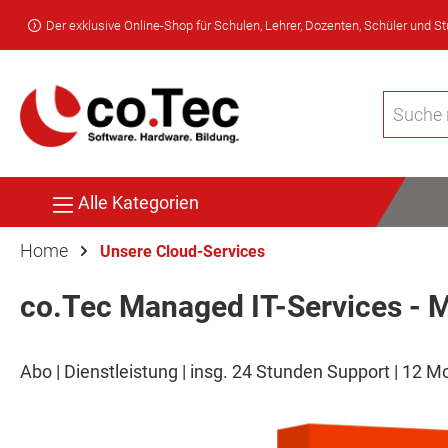
Der exklusive Online-Shop für Schulen, Lehrer, Dozenten, Schüler und S
Alle Kategorien
Home
Unsere Cloud-Services
co.Tec Managed IT-Services - 
Abo | Dienstleistung | insg. 24 Stunden Support | 12 