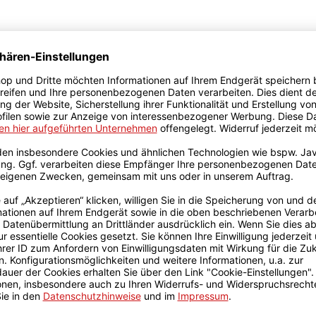
rt-Leistungen werden 120,00 Euro (netto) / Stunde berec
r) innerhalb einer maximalen Responsezeit von 48 Stunden
genommene Stunden können nicht übertragen werden.
chen vor dem Ablaufdatum (Rechnungsdatum + 12 Monate) sch
erordentlichen Kündigung aus wichtigem Grund bleibt un
rung jährlich.