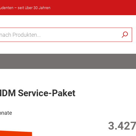
tudenten – seit über 30 Jahren
MDM Service-Paket
Monate
3.427