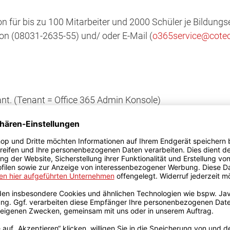
on für bis zu 100 Mitarbeiter und 2000 Schüler je Bildungs
on (08031-2635-55) und/ oder E-Mail (
o365service@cotec
nt. (Tenant = Office 365 Admin Konsole)
ngebot erstellen lassen.
r Wochen vor dem Ablaufdatum (Rechnungsdatum + 12 Mona