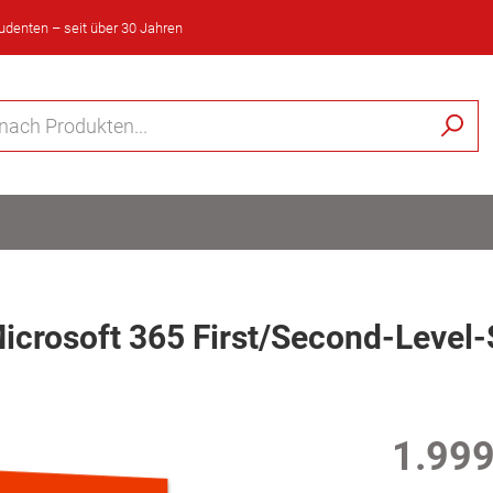
tudenten – seit über 30 Jahren
icrosoft 365 First/Second-Level
1.999