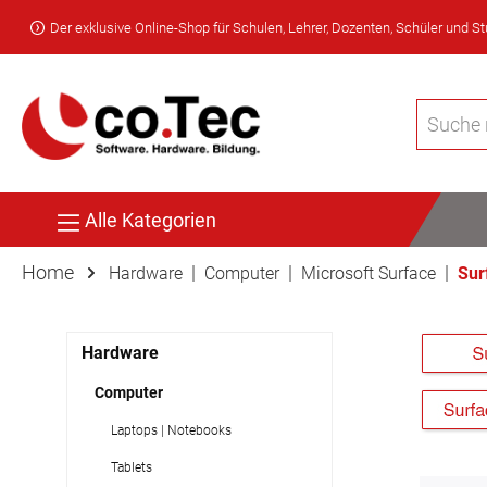
Der exklusive Online-Shop für Schulen, Lehrer, Dozenten, Schüler und S
Alle Kategorien
Home
|
|
|
Hardware
Computer
Microsoft Surface
Sur
Hardware
Computer
Laptops | Notebooks
Tablets